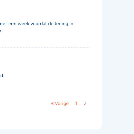
eer een week voordat de lening in
n
d.
Vorige
1
2