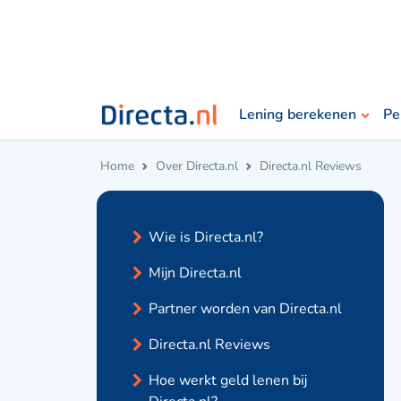
Lening berekenen
Pe
Home
Over Directa.nl
Directa.nl Reviews
Wie is Directa.nl?
Mijn Directa.nl
Partner worden van Directa.nl
Directa.nl Reviews
Hoe werkt geld lenen bij