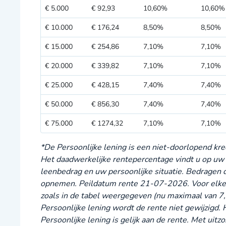
€ 5.000
€ 92,93
10,60%
10,60%
€ 10.000
€ 176,24
8,50%
8,50%
€ 15.000
€ 254,86
7,10%
7,10%
€ 20.000
€ 339,82
7,10%
7,10%
€ 25.000
€ 428,15
7,40%
7,40%
€ 50.000
€ 856,30
7,40%
7,40%
€ 75.000
€ 1274,32
7,10%
7,10%
*De Persoonlijke lening is een niet-doorlopend kre
Het daadwerkelijke rentepercentage vindt u op uw 
leenbedrag en uw persoonlijke situatie. Bedragen d
opnemen. Peildatum rente 21-07-2026. Voor elke 
zoals in de tabel weergegeven (nu maximaal van
7
Persoonlijke lening wordt de rente niet gewijzigd. 
Persoonlijke lening is gelijk aan de rente. Met uit