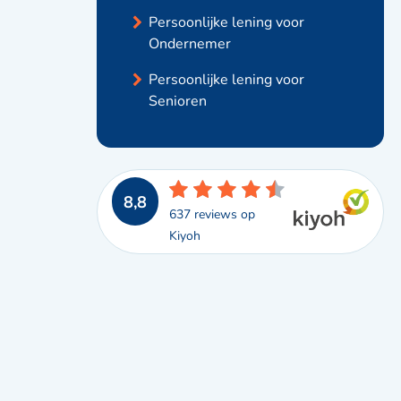
Persoonlijke lening voor
Ondernemer
Persoonlijke lening voor
Senioren
4.5
8,8
242 reviews op
637 reviews op
Google
Kiyoh