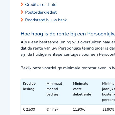
Creditcardschuld
Postorderkrediet
Roodstand bij uw bank
Hoe hoog is de rente bij een Persoonlijk
Als u een bestaande lening wilt oversluiten naar éé
dat de rente van uw Persoonlijke lening lager is d
zijn de huidige rentepercentages voor een Persoonlij
Bekijk onze voordelige minimale rentetarieven in 
Krediet-
Minimaal
Minimale
Minima
bedrag
maand-
vaste
jaarlijk
bedrag
debetrente
kosten-
percen
€ 2.500
€ 47,97
11,90%
11,90%