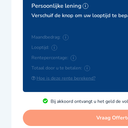
Persoonlijke lening
i
Verschuif de knop om uw looptijd te bep
Maandbedrag:
i
Looptijd:
i
Rentepercentage:
i
Totaal door u te betalen:
i
Hoe is deze rente berekend?
Bij akkoord ontvangt u het geld de v
Vraag Offert