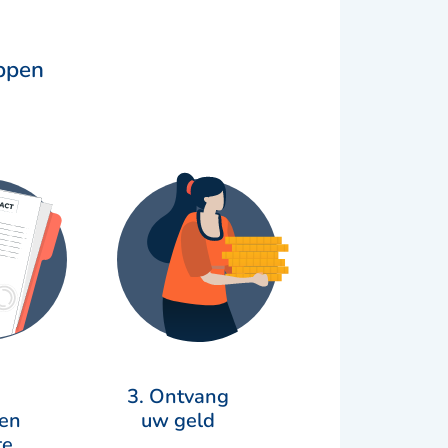
appen
3. Ontvang
en
uw geld
te