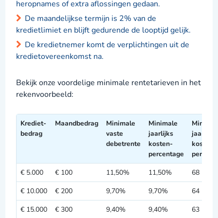
heropnames of extra aflossingen gedaan.
De maandelijkse termijn is 2% van de
kredietlimiet en blijft gedurende de looptijd gelijk.
De kredietnemer komt de verplichtingen uit de
kredietovereenkomst na.
Bekijk onze voordelige minimale rentetarieven in het
rekenvoorbeeld:
Krediet-
Maandbedrag
Minimale
Minimale
Minimal
bedrag
vaste
jaarlijks
jaarlijks
debetrente
kosten-
kosten-
percentage
percent
€ 5.000
€ 100
11,50%
11,50%
68 maa
€ 10.000
€ 200
9,70%
9,70%
64 maa
€ 15.000
€ 300
9,40%
9,40%
63 maa