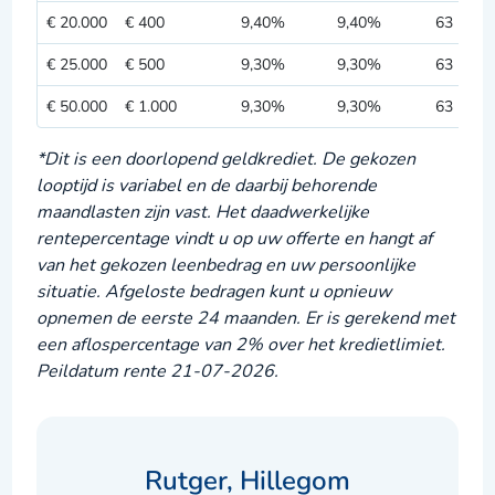
€ 20.000
€ 400
9,40%
9,40%
63 maa
€ 25.000
€ 500
9,30%
9,30%
63 maa
€ 50.000
€ 1.000
9,30%
9,30%
63 maa
*Dit is een doorlopend geldkrediet. De gekozen
looptijd is variabel en de daarbij behorende
maandlasten zijn vast. Het daadwerkelijke
rentepercentage vindt u op uw offerte en hangt af
van het gekozen leenbedrag en uw persoonlijke
situatie. Afgeloste bedragen kunt u opnieuw
opnemen de eerste 24 maanden. Er is gerekend met
een aflospercentage van 2% over het kredietlimiet.
Peildatum rente 21
-07-2026.
Rutger, Hillegom