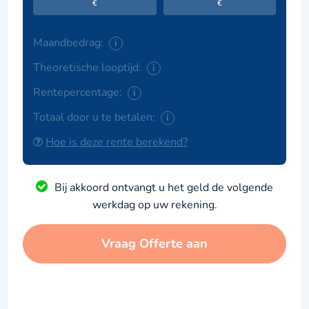
€
€
Maandbedrag:
i
Theoretische looptijd:
i
Rentepercentage:
i
Totaal door u te betalen:
i
Hoe is deze rente berekend?
Bij akkoord ontvangt u het geld de volgende
werkdag op uw rekening.
Vraag Offerte aan