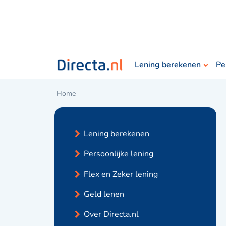
Lening berekenen
Pe
Home
Lening berekenen
Persoonlijke lening
Flex en Zeker lening
Geld lenen
Over Directa.nl