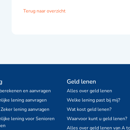
Terug naar overzicht
g
Geld lenen
 berekenen en aanvragen
Alles over geld lenen
lijke lening aanvragen
Welke lening past bij mij?
 Zeker lening aanvragen
Wat kost geld lenen?
lijke lening voor Senioren
Waarvoor kunt u geld lenen?
gen
Alles over geld lenen van A to